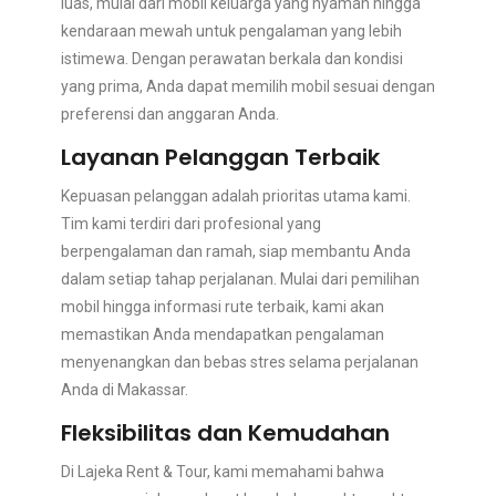
luas, mulai dari mobil keluarga yang nyaman hingga
kendaraan mewah untuk pengalaman yang lebih
istimewa. Dengan perawatan berkala dan kondisi
yang prima, Anda dapat memilih mobil sesuai dengan
preferensi dan anggaran Anda.
Layanan Pelanggan Terbaik
Kepuasan pelanggan adalah prioritas utama kami.
Tim kami terdiri dari profesional yang
berpengalaman dan ramah, siap membantu Anda
dalam setiap tahap perjalanan. Mulai dari pemilihan
mobil hingga informasi rute terbaik, kami akan
memastikan Anda mendapatkan pengalaman
menyenangkan dan bebas stres selama perjalanan
Anda di Makassar.
Fleksibilitas dan Kemudahan
Di Lajeka Rent & Tour, kami memahami bahwa