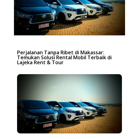
Perjalanan Tanpa Ribet di Makassar:
Temukan Solusi Rental Mobil Terbaik di
Lajeka Rent & Tour