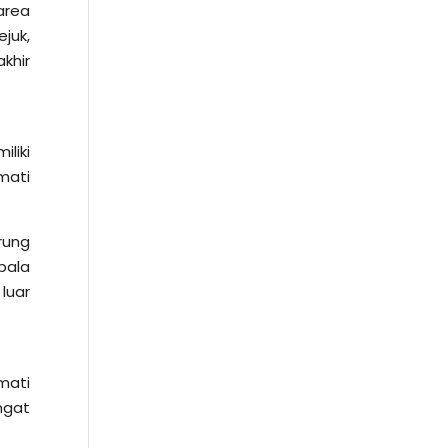
area
juk,
khir
liki
mati
arung
pala
luar
mati
ngat