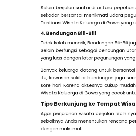
Selain berjalan santai di antara pepohon
sekadar bersantai menikmati udara pegun
Destinasi Wisata Keluarga di Gowa yang s
4. Bendungan Bili-Bili
Tidak kalah menarik, Bendungan Bili-Bili 
Selain berfungsi sebagai bendungan ut
yang luas dengan latar pegunungan yang 
Banyak keluarga datang untuk bersanta
itu, kawasan sekitar bendungan juga se
sore hari. Karena aksesnya cukup mudah d
Wisata Keluarga di Gowa yang cocok untuk
Tips Berkunjung ke Tempat Wisa
Agar perjalanan wisata berjalan lebih 
sebaiknya Anda menentukan rencana perj
dengan maksimal.