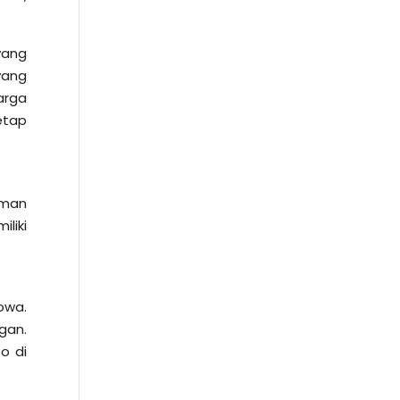
yang
yang
arga
etap
aman
liki
owa.
gan.
o di