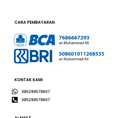
CARA PEMBAYARAN
KONTAK KAMI

085299578607

085299578607
ALAMAT