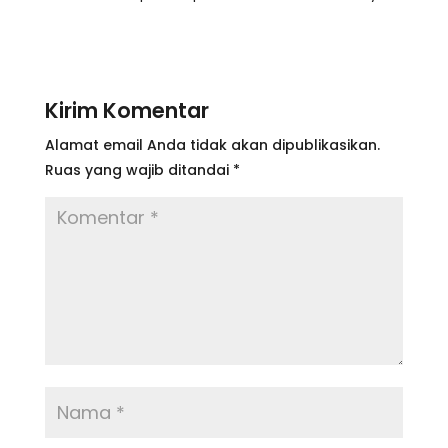
Kirim Komentar
Alamat email Anda tidak akan dipublikasikan.
Ruas yang wajib ditandai
*