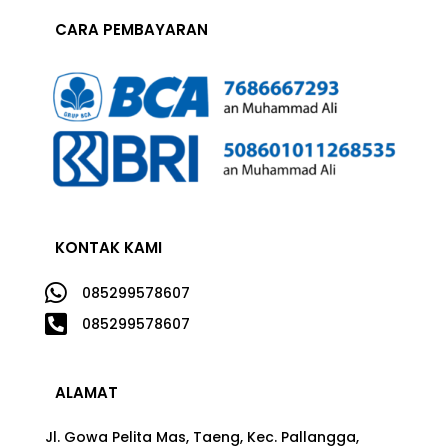
CARA PEMBAYARAN
KONTAK KAMI

085299578607

085299578607
ALAMAT
Jl. Gowa Pelita Mas, Taeng, Kec. Pallangga,