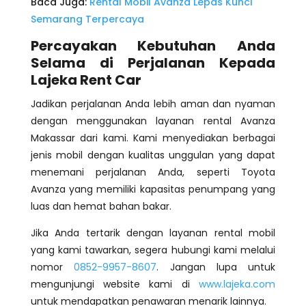
Baca Juga:
Rental Mobil Avanza Lepas Kunci
Semarang Terpercaya
Percayakan Kebutuhan Anda
Selama di Perjalanan Kepada
Lajeka Rent Car
Jadikan perjalanan Anda lebih aman dan nyaman
dengan menggunakan layanan rental Avanza
Makassar dari kami. Kami menyediakan berbagai
jenis mobil dengan kualitas unggulan yang dapat
menemani perjalanan Anda, seperti Toyota
Avanza yang memiliki kapasitas penumpang yang
luas dan hemat bahan bakar.
Jika Anda tertarik dengan layanan rental mobil
yang kami tawarkan, segera hubungi kami melalui
nomor
0852-9957-8607
. Jangan lupa untuk
mengunjungi website kami di
www.lajeka.com
untuk mendapatkan penawaran menarik lainnya.