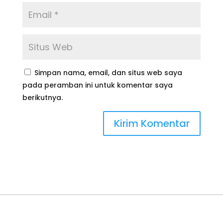
Simpan nama, email, dan situs web saya
pada peramban ini untuk komentar saya
berikutnya.