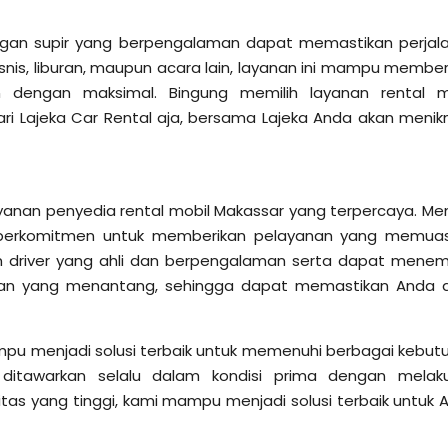
ngan supir yang berpengalaman dapat memastikan perjal
bisnis, liburan, maupun acara lain, layanan ini mampu member
an dengan maksimal.
Bingung memilih layanan rental m
ari Lajeka Car Rental aja, bersama Lajeka Anda akan menik
anan penyedia rental mobil Makassar yang terpercaya. Memi
i berkomitmen untuk memberikan pelayanan yang memua
tim driver yang ahli dan berpengalaman serta dapat mene
lan yang menantang, sehingga dapat memastikan Anda 
pu menjadi solusi terbaik untuk memenuhi berbagai kebut
g ditawarkan selalu dalam kondisi prima dengan melak
litas yang tinggi, kami mampu menjadi solusi terbaik untuk 