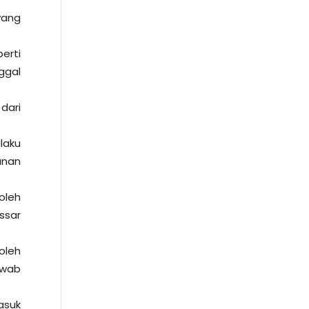
yang
erti
ggal
dari
laku
anan
oleh
ssar
oleh
awab
asuk