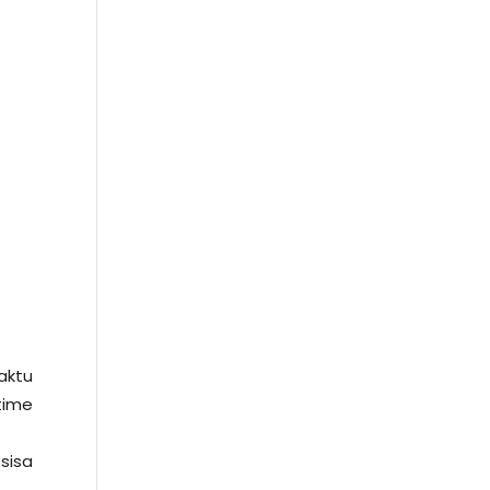
aktu
time
sisa