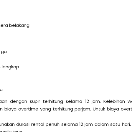
amera belakang
arga
 lengkap
a:
an dengan supir terhitung selama 12 jam. Kelebihan w
 biaya overtime yang terhitung perjam. Untuk biaya over
nakan durasi rental penuh selama 12 jam dalam satu hari, 
berikutnya.