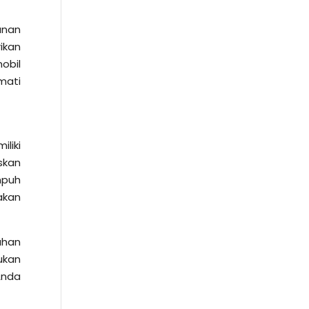
anan
ikan
obil
mati
liki
skan
mpuh
akan
uhan
ukan
Anda