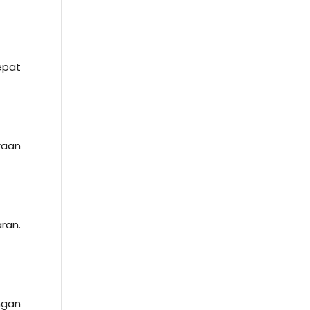
epat
raan
ran.
.
ngan