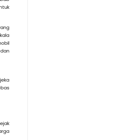
ntuk
yang
kala
obil
 dan
jeka
ebas
ejak
arga