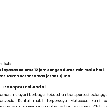
i kulit
 layanan selama 12 jam dengan durasi minimal 4 hari.
esuaikan berdasarkan jarak tujuan.
r Transportasi Andal
alaman melayani berbagai kebutuhan transportasi pelangga
enyedia Rental mobil terpercaya Makassar, kami se
anan, serta kenyamanan dalam setiap perjalanan. Oleh s