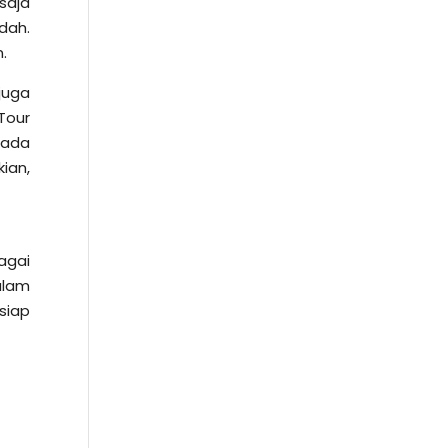
saja
dah.
.
juga
Tour
mada
ian,
agai
alam
siap