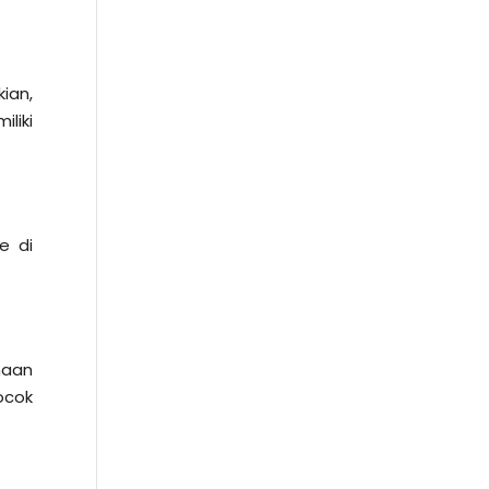
ian,
liki
e di
naan
ocok