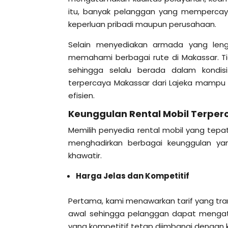
itu, banyak pelanggan yang mempercaya
keperluan pribadi maupun perusahaan.
Selain menyediakan armada yang leng
memahami berbagai rute di Makassar. Ti
sehingga selalu berada dalam kondis
terpercaya Makassar dari Lajeka mamp
efisien.
Keunggulan Rental Mobil Terper
Memilih penyedia rental mobil yang tepa
menghadirkan berbagai keunggulan y
khawatir.
Harga Jelas dan Kompetitif
Pertama, kami menawarkan tarif yang tran
awal sehingga pelanggan dapat mengatur
yang kompetitif tetap diimbangi dengan k