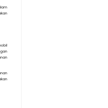
alam
akan
obil
ngan
anan
anan
akan