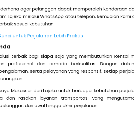
sederhana agar pelanggan dapat memperoleh kendaraan d
tim Lajeka melalui WhatsApp atau telepon, kemudian kami 
baik sesuai kebutuhan.
unci untuk Perjalanan Lebih Praktis
Anda
solusi terbaik bagi siapa saja yang membutuhkan Rental m
an profesional dan armada berkualitas. Dengan duku
ngalaman, serta pelayanan yang responsif, setiap perjal
nyenangkan.
caya Makassar dari Lajeka untuk berbagai kebutuhan perjal
ga dan rasakan layanan transportasi yang mengutam
langgan dari awal hingga akhir perjalanan.