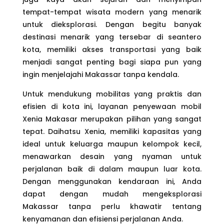
tempat-tempat wisata modern yang menarik
untuk dieksplorasi. Dengan begitu banyak
destinasi menarik yang tersebar di seantero
kota, memiliki akses transportasi yang baik
menjadi sangat penting bagi siapa pun yang
ingin menjelajahi Makassar tanpa kendala.
Untuk mendukung mobilitas yang praktis dan
efisien di kota ini, layanan penyewaan mobil
Xenia Makasar merupakan pilihan yang sangat
tepat. Daihatsu Xenia, memiliki kapasitas yang
ideal untuk keluarga maupun kelompok kecil,
menawarkan desain yang nyaman untuk
perjalanan baik di dalam maupun luar kota.
Dengan menggunakan kendaraan ini, Anda
dapat dengan mudah mengeksplorasi
Makassar tanpa perlu khawatir tentang
kenyamanan dan efisiensi perjalanan Anda.