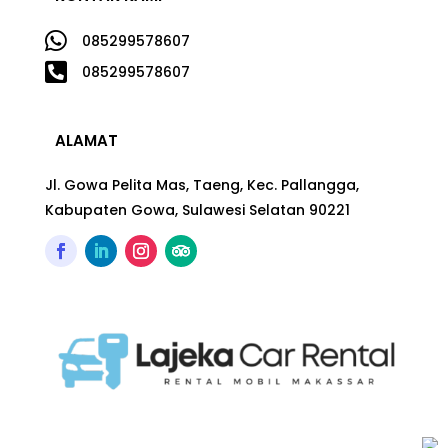

085299578607

085299578607
ALAMAT
Jl. Gowa Pelita Mas, Taeng, Kec. Pallangga,
Kabupaten Gowa, Sulawesi Selatan 90221