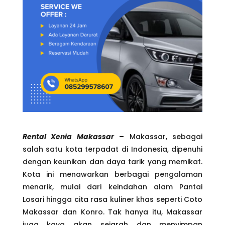
Rental Xenia Makassar –
Makassar, sebagai
salah satu kota terpadat di Indonesia, dipenuhi
dengan keunikan dan daya tarik yang memikat.
Kota ini menawarkan berbagai pengalaman
menarik, mulai dari keindahan alam Pantai
Losari hingga cita rasa kuliner khas seperti Coto
Makassar dan Konro. Tak hanya itu, Makassar
juga kaya akan sejarah dan menyimpan