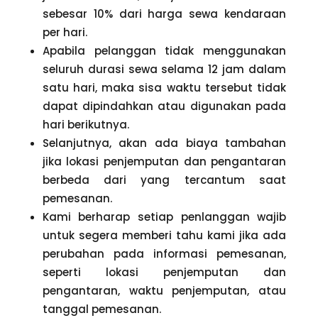
sebesar 10% dari harga sewa kendaraan
per hari.
Apabila pelanggan tidak menggunakan
seluruh durasi sewa selama 12 jam dalam
satu hari, maka sisa waktu tersebut tidak
dapat dipindahkan atau digunakan pada
hari berikutnya.
Selanjutnya, akan ada biaya tambahan
jika lokasi penjemputan dan pengantaran
berbeda dari yang tercantum saat
pemesanan.
Kami berharap setiap penlanggan wajib
untuk segera memberi tahu kami jika ada
perubahan pada informasi pemesanan,
seperti lokasi penjemputan dan
pengantaran, waktu penjemputan, atau
tanggal pemesanan.