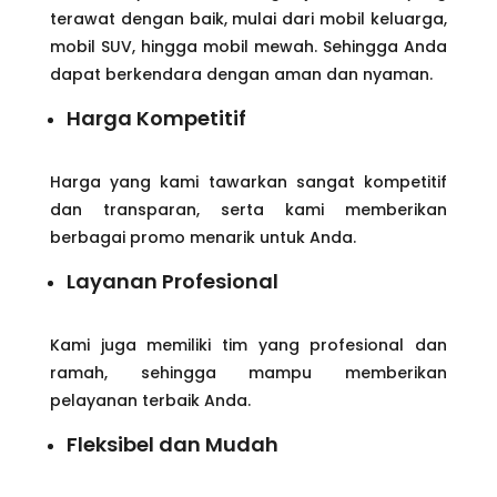
terawat dengan baik, mulai dari mobil keluarga,
mobil SUV, hingga mobil mewah. Sehingga Anda
dapat berkendara dengan aman dan nyaman.
Harga Kompetitif
Harga yang kami tawarkan sangat kompetitif
dan transparan, serta kami memberikan
berbagai promo menarik untuk Anda.
Layanan Profesional
Kami juga memiliki tim yang profesional dan
ramah, sehingga mampu memberikan
pelayanan terbaik Anda.
Fleksibel dan Mudah