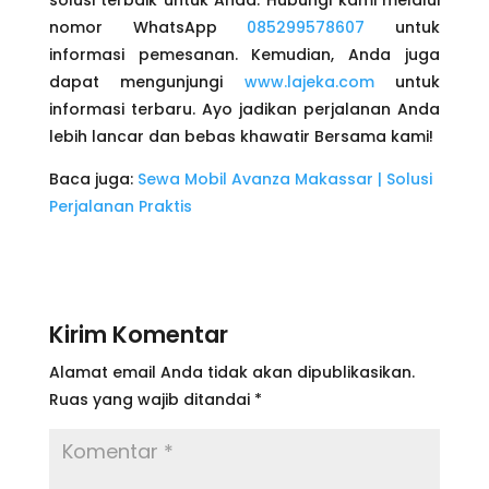
solusi terbaik untuk Anda. Hubungi kami melalui
nomor WhatsApp
085299578607
untuk
informasi pemesanan. Kemudian, Anda juga
dapat mengunjungi
www.lajeka.com
untuk
informasi terbaru. Ayo jadikan perjalanan Anda
lebih lancar dan bebas khawatir Bersama kami!
Baca juga:
Sewa Mobil Avanza Makassar | Solusi
Perjalanan Praktis
Kirim Komentar
Alamat email Anda tidak akan dipublikasikan.
Ruas yang wajib ditandai
*