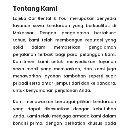
Tentang Kami
Lajeka Car Rental & Tour merupakan penyedia
layanan sewa kendaraan yang berkualitas di
Makassar. Dengan pengalaman bertahun-
tahun, kami telah membangun reputasi yang
solid dalam memberikan pengalaman
perjalanan terbaik bagi para pelanggan kami.
Komitmen kami untuk menyediakan layanan
sewa mobil yang memuaskan, dan kami juga
menawarkan layanan tambahan seperti supir
pribadi serta antar-jemput dari dan ke bandara,
untuk kenyamanan perjalanan Anda.
Kami menawarkan berbagai pilihan kendaraan
yang dapat disesuaikan dengan kebutuhan
Anda. Kami selalu menjaga armada kami dalam
kondisi prima, dengan perhatian khusus pada