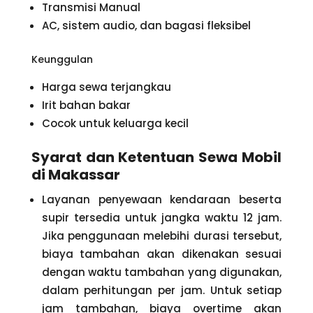
Transmisi Manual
AC, sistem audio, dan bagasi fleksibel
Keunggulan
Harga sewa terjangkau
Irit bahan bakar
Cocok untuk keluarga kecil
Syarat dan Ketentuan Sewa Mobil
di Makassar
Layanan penyewaan kendaraan beserta
supir tersedia untuk jangka waktu 12 jam.
Jika penggunaan melebihi durasi tersebut,
biaya tambahan akan dikenakan sesuai
dengan waktu tambahan yang digunakan,
dalam perhitungan per jam. Untuk setiap
jam tambahan, biaya overtime akan