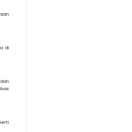
raan
a di
 dan
ebas
erti