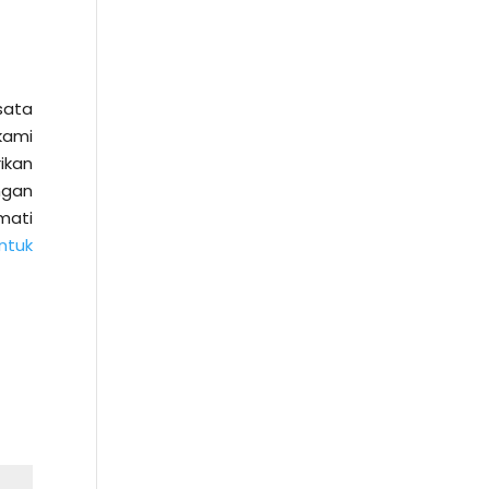
sata
kami
ikan
ngan
mati
ntuk