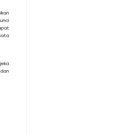
ikan
unci
apat
sata
jeka
 dan