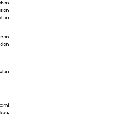
akan
akan
atan
anan
 dan
ulan
kami
kau,