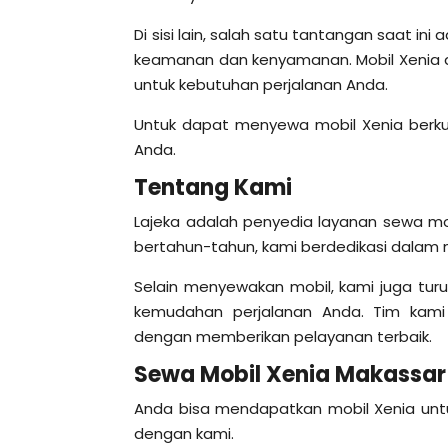
Di sisi lain, salah satu tantangan saat i
keamanan dan kenyamanan. Mobil Xenia d
untuk kebutuhan perjalanan Anda.
Untuk dapat menyewa mobil Xenia berkua
Anda.
Tentang Kami
Lajeka adalah penyedia layanan sewa mob
bertahun-tahun, kami berdedikasi dalam 
Selain menyewakan mobil, kami juga turu
kemudahan perjalanan Anda. Tim kami 
dengan memberikan pelayanan terbaik.
Sewa Mobil Xenia Makassar
Anda bisa mendapatkan mobil Xenia unt
dengan kami.