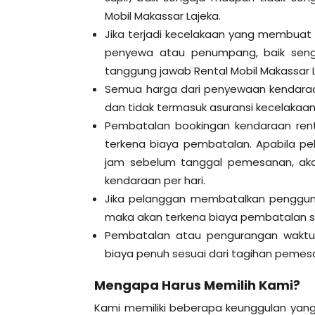
Mobil Makassar Lajeka.
Jika terjadi kecelakaan yang membuat 
penyewa atau penumpang, baik seng
tanggung jawab Rental Mobil Makassar L
Semua harga dari penyewaan kendaraan 
dan tidak termasuk asuransi kecelakaan
Pembatalan bookingan kendaraan rent
terkena biaya pembatalan. Apabila pe
jam sebelum tanggal pemesanan, aka
kendaraan per hari.
Jika pelanggan membatalkan penggun
maka akan terkena biaya pembatalan se
Pembatalan atau pengurangan waktu 
biaya penuh sesuai dari tagihan pemes
Mengapa Harus Memilih Kami?
Kami memiliki beberapa keunggulan yang