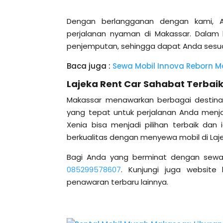
Dengan berlangganan dengan kami,
perjalanan nyaman di Makassar. Dalam h
penjemputan, sehingga dapat Anda sesua
Baca juga :
Sewa Mobil Innova Reborn M
Lajeka Rent Car Sahabat Terbai
Makassar menawarkan berbagai destinasi
yang tepat untuk perjalanan Anda menjad
Xenia bisa menjadi pilihan terbaik da
berkualitas dengan menyewa mobil di Laje
Bagi Anda yang berminat dengan sewa 
085299578607
. Kunjungi juga website
penawaran terbaru lainnya.