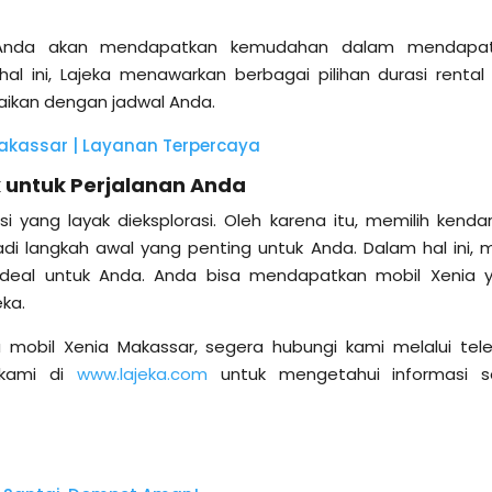
 Anda akan mendapatkan kemudahan dalam mendapa
al ini, Lajeka menawarkan berbagai pilihan durasi rental
ikan dengan jadwal Anda.
akassar | Layanan Terpercaya
k untuk Perjalanan Anda
 yang layak dieksplorasi. Oleh karena itu, memilih kenda
i langkah awal yang penting untuk Anda. Dalam hal ini, m
n ideal untuk Anda. Anda bisa mendapatkan mobil Xenia 
ka.
mobil Xenia Makassar, segera hubungi kami melalui tel
 kami di
www.lajeka.com
untuk mengetahui informasi s