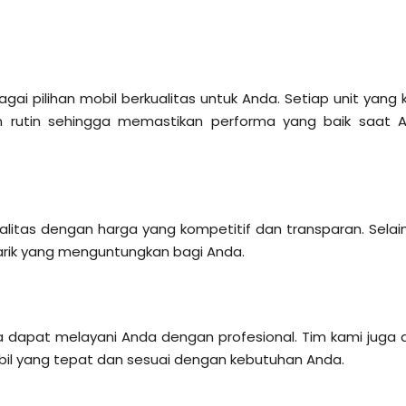
gai pilihan mobil berkualitas untuk Anda. Setiap unit yang 
 rutin sehingga memastikan performa yang baik saat 
litas dengan harga yang kompetitif dan transparan. Selain 
rik yang menguntungkan bagi Anda.
dapat melayani Anda dengan profesional. Tim kami juga 
il yang tepat dan sesuai dengan kebutuhan Anda.