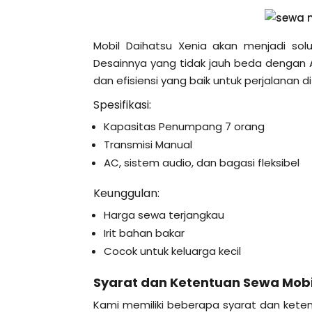
Mobil Daihatsu Xenia akan menjadi sol
Desainnya yang tidak jauh beda denga
dan efisiensi yang baik untuk perjalanan 
Spesifikasi:
Kapasitas Penumpang 7 orang
Transmisi Manual
AC, sistem audio, dan bagasi fleksibel
Keunggulan:
Harga sewa terjangkau
Irit bahan bakar
Cocok untuk keluarga kecil
Syarat dan Ketentuan Sewa Mob
Kami memiliki beberapa syarat dan ket