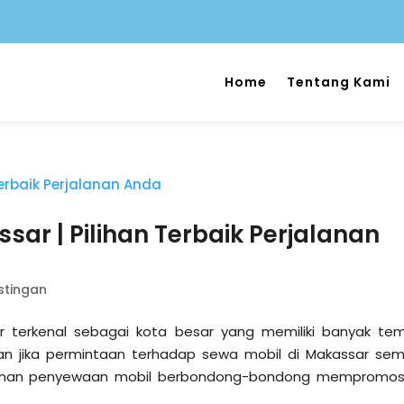
Home
Tentang Kami
ar | Pilihan Terbaik Perjalanan
stingan
r terkenal sebagai kota besar yang memiliki banyak te
eran jika permintaan terhadap sewa mobil di Makassar sem
ayanan penyewaan mobil berbondong-bondong mempromos