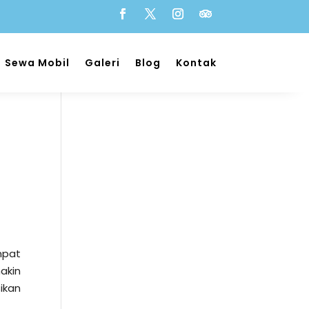
Sewa Mobil
Galeri
Blog
Kontak
mpat
akin
ikan