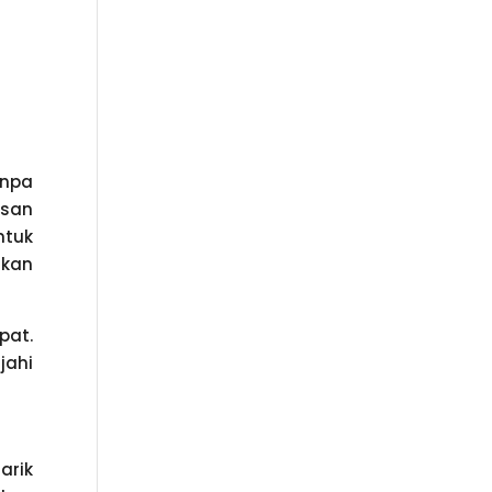
anpa
isan
ntuk
hkan
pat.
jahi
arik