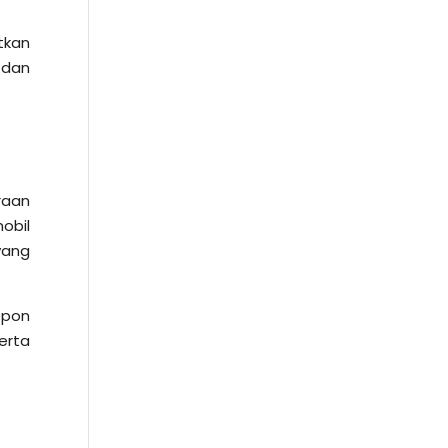
tkan
 dan
raan
obil
yang
epon
erta