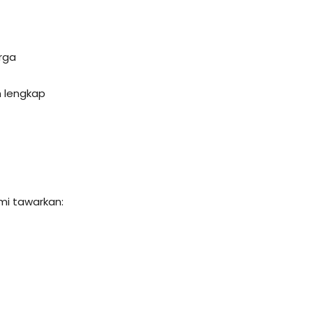
arga
 lengkap
mi tawarkan: