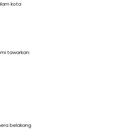
alam kota
ami tawarkan:
amera belakang