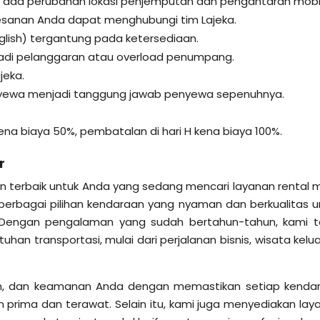
ka ada perubahan lokasi penjemputan dan pengantaran mobil
esanan Anda dapat menghubungi tim Lajeka.
nglish) tergantung pada ketersediaan.
rjadi pelanggaran atau overload penumpang.
jeka.
enyewa menjadi tanggung jawab penyewa sepenuhnya.
ena biaya 50%, pembatalan di hari H kena biaya 100%.
r
an terbaik untuk Anda yang sedang mencari layanan rental m
berbagai pilihan kendaraan yang nyaman dan berkualitas u
Dengan pengalaman yang sudah bertahun-tahun, kami t
an transportasi, mulai dari perjalanan bisnis, wisata kelua
, dan keamanan Anda dengan memastikan setiap kenda
prima dan terawat. Selain itu, kami juga menyediakan lay