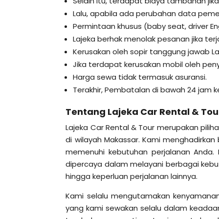
Selain itu, terdapat biaya tambahan ji
Lalu, apabila ada perubahan data pem
Permintaan khusus (baby seat, driver E
Lajeka berhak menolak pesanan jika te
Kerusakan oleh sopir tanggung jawab La
Jika terdapat kerusakan mobil oleh p
Harga sewa tidak termasuk asuransi.
Terakhir, Pembatalan di bawah 24 jam k
Tentang Lajeka Car Rental & Tou
Lajeka Car Rental & Tour merupakan pilih
di wilayah Makassar. Kami menghadirkan 
memenuhi kebutuhan perjalanan Anda. 
dipercaya dalam melayani berbagai kebutuh
hingga keperluan perjalanan lainnya.
Kami selalu mengutamakan kenyamanan
yang kami sewakan selalu dalam keadaan 