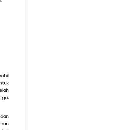
.
obil
ntuk
elah
rga,
raan
anan