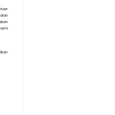
iver
 dan
ukan
kami
ikan