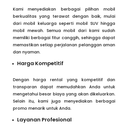
Kami menyediakan berbagai pilihan mobil
berkualitas yang terawat dengan baik, mulai
dari mobil keluarga seperti mobil SUV hingga
mobil mewah. Semua mobil dari kami sudah
memiliki berbagai fitur canggih, sehingga dapat
memastikan setiap perjalanan pelanggan aman
dan nyaman.
Harga Kompetitif
Dengan harga rental yang kompetitif dan
transparan dapat memudahkan Anda untuk
mengetahui besar biaya yang akan dikeluarkan.
Selain itu, kami juga menyediakan berbagai
promo menarik untuk Anda.
Layanan Profesional