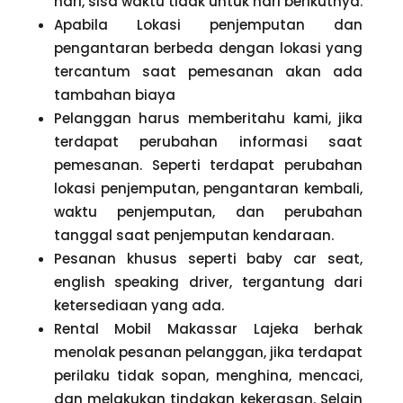
hari, sisa waktu tidak untuk hari berikutnya.
Apabila Lokasi penjemputan dan
pengantaran berbeda dengan lokasi yang
tercantum saat pemesanan akan ada
tambahan biaya
Pelanggan harus memberitahu kami, jika
terdapat perubahan informasi saat
pemesanan. Seperti terdapat perubahan
lokasi penjemputan, pengantaran kembali,
waktu penjemputan, dan perubahan
tanggal saat penjemputan kendaraan.
Pesanan khusus seperti baby car seat,
english speaking driver, tergantung dari
ketersediaan yang ada.
Rental Mobil Makassar Lajeka berhak
menolak pesanan pelanggan, jika terdapat
perilaku tidak sopan, menghina, mencaci,
dan melakukan tindakan kekerasan. Selain