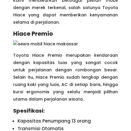
Kami menawarkan berbagai pilihan mobil
dengan merek terkenal, salah satunya Toyota
Hiace yang dapat memberikan kenyamanan
selama di perjalanan.
Hiace Premio
Toyota Hiace Premio merupakan kendaraan
dengan kapasitas luas yang sangat cocok
untuk perjalanan dengan rombongan besar.
Selain itu, Hiace Premio sudah lengkap dengan
ruang kaki yang luas, AC di setiap baris, hingga
kursi ergonomis yang selalu menjadi pilihan
utama dalam perjalanan wisata.
Spesifikasi:
Kapasitas Penumpang 13 orang
Transmisi Otomatis