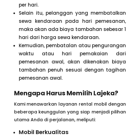
per hari.
Selain itu, pelanggan yang membatalkan
sewa kendaraan pada hari pemesanan,
maka akan ada biaya tambahan sebesar 1
hari dari harga sewa kendaraan.
Kemudian, pembatalan atau pengurangan
waktu atau hari pemakaian dari
pemesanan awal, akan dikenakan biaya
tambahan penuh sesuai dengan tagihan
pemesanan awal.
Mengapa Harus Memilih Lajeka?
Kami menawarkan layanan rental mobil dengan
beberapa keunggulan yang siap menjadi pilihan
utama Anda di perjalanan, meliputi:
Mobil Berkualitas