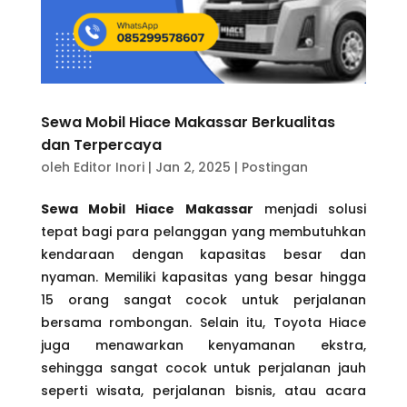
Sewa Mobil Hiace Makassar Berkualitas
dan Terpercaya
oleh
Editor Inori
|
Jan 2, 2025
|
Postingan
Sewa Mobil Hiace Makassar
menjadi solusi
tepat bagi para pelanggan yang membutuhkan
kendaraan dengan kapasitas besar dan
nyaman. Memiliki kapasitas yang besar hingga
15 orang sangat cocok untuk perjalanan
bersama rombongan. Selain itu, Toyota Hiace
juga menawarkan kenyamanan ekstra,
sehingga sangat cocok untuk perjalanan jauh
seperti wisata, perjalanan bisnis, atau acara