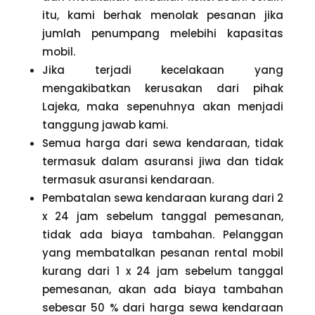
itu, kami berhak menolak pesanan jika
jumlah penumpang melebihi kapasitas
mobil.
Jika terjadi kecelakaan yang
mengakibatkan kerusakan dari pihak
Lajeka, maka sepenuhnya akan menjadi
tanggung jawab kami.
Semua harga dari sewa kendaraan, tidak
termasuk dalam asuransi jiwa dan tidak
termasuk asuransi kendaraan.
Pembatalan sewa kendaraan kurang dari 2
x 24 jam sebelum tanggal pemesanan,
tidak ada biaya tambahan. Pelanggan
yang membatalkan pesanan rental mobil
kurang dari 1 x 24 jam sebelum tanggal
pemesanan, akan ada biaya tambahan
sebesar 50 % dari harga sewa kendaraan