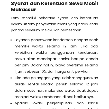
Syarat dan Ketentuan Sewa Mobil
Makassar
Kami memiliki beberapa syarat dan ketentuan
dalam sistem penyewaan mobil yang harus Anda
pahami sebelum melakukan pemesanan.
Layanan penyewaan kendaraan dengan sopir
memiliki waktu selama 12 jam. Jika ada
kelebihan waktu penggunaan kendaraan,
maka akan mendapat sanksi berupa denda
per jam. Dalam hal ini, biaya overtime selama
1 jam sebesar 10% dari harga unit per-hari.
Jika ada pelanggan yang tidak menggunakan
durasi rental secara penuh selama 12 jam
dalam satu hari, maka sisa waktu tidak dapat
menjadi waktu tambahan di hari berikutnya.
Apabila lokasi penjemputan dan lokasi