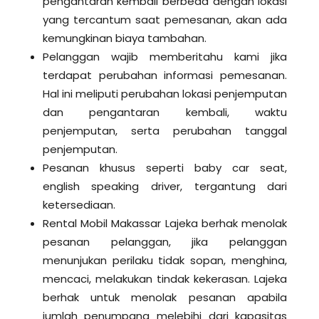
pengantaran kembali berbeda dengan lokasi
yang tercantum saat pemesanan, akan ada
kemungkinan biaya tambahan.
Pelanggan wajib memberitahu kami jika
terdapat perubahan informasi pemesanan.
Hal ini meliputi perubahan lokasi penjemputan
dan pengantaran kembali, waktu
penjemputan, serta perubahan tanggal
penjemputan.
Pesanan khusus seperti baby car seat,
english speaking driver, tergantung dari
ketersediaan.
Rental Mobil Makassar Lajeka berhak menolak
pesanan pelanggan, jika pelanggan
menunjukan perilaku tidak sopan, menghina,
mencaci, melakukan tindak kekerasan. Lajeka
berhak untuk menolak pesanan apabila
jumlah penumpang melebihi dari kapasitas