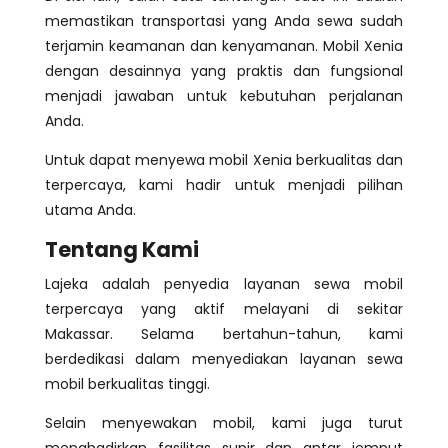
memastikan transportasi yang Anda sewa sudah
terjamin keamanan dan kenyamanan. Mobil Xenia
dengan desainnya yang praktis dan fungsional
menjadi jawaban untuk kebutuhan perjalanan
Anda.
Untuk dapat menyewa mobil Xenia berkualitas dan
terpercaya, kami hadir untuk menjadi pilihan
utama Anda.
Tentang Kami
Lajeka adalah penyedia layanan sewa mobil
terpercaya yang aktif melayani di sekitar
Makassar. Selama bertahun-tahun, kami
berdedikasi dalam menyediakan layanan sewa
mobil berkualitas tinggi.
Selain menyewakan mobil, kami juga turut