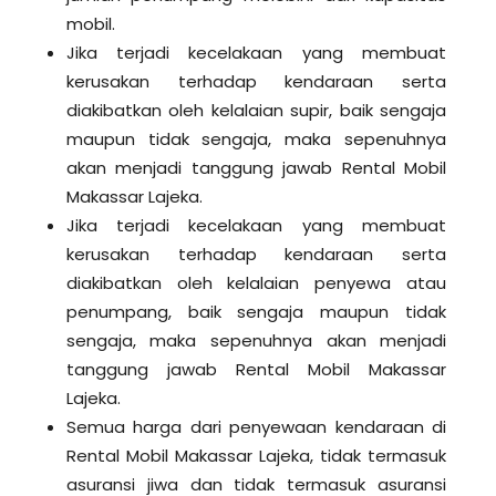
mobil.
Jika terjadi kecelakaan yang membuat
kerusakan terhadap kendaraan serta
diakibatkan oleh kelalaian supir, baik sengaja
maupun tidak sengaja, maka sepenuhnya
akan menjadi tanggung jawab Rental Mobil
Makassar Lajeka.
Jika terjadi kecelakaan yang membuat
kerusakan terhadap kendaraan serta
diakibatkan oleh kelalaian penyewa atau
penumpang, baik sengaja maupun tidak
sengaja, maka sepenuhnya akan menjadi
tanggung jawab Rental Mobil Makassar
Lajeka.
Semua harga dari penyewaan kendaraan di
Rental Mobil Makassar Lajeka, tidak termasuk
asuransi jiwa dan tidak termasuk asuransi