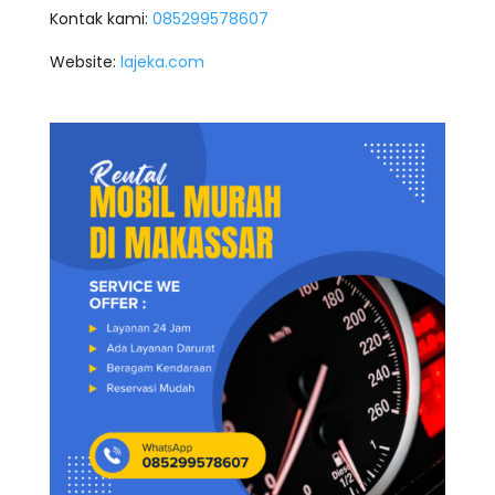
Kontak kami:
085299578607
Website:
lajeka.com