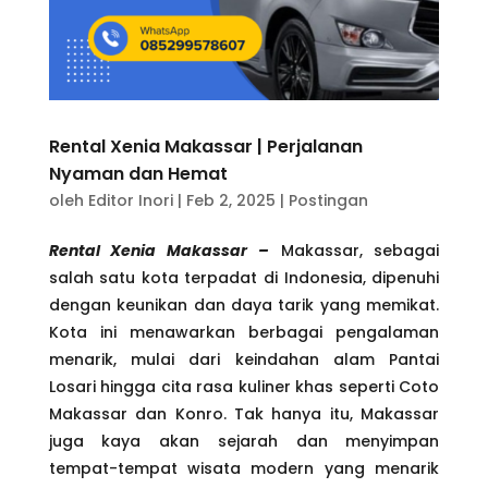
Rental Xenia Makassar | Perjalanan
Nyaman dan Hemat
oleh
Editor Inori
|
Feb 2, 2025
|
Postingan
Rental Xenia Makassar –
Makassar, sebagai
salah satu kota terpadat di Indonesia, dipenuhi
dengan keunikan dan daya tarik yang memikat.
Kota ini menawarkan berbagai pengalaman
menarik, mulai dari keindahan alam Pantai
Losari hingga cita rasa kuliner khas seperti Coto
Makassar dan Konro. Tak hanya itu, Makassar
juga kaya akan sejarah dan menyimpan
tempat-tempat wisata modern yang menarik