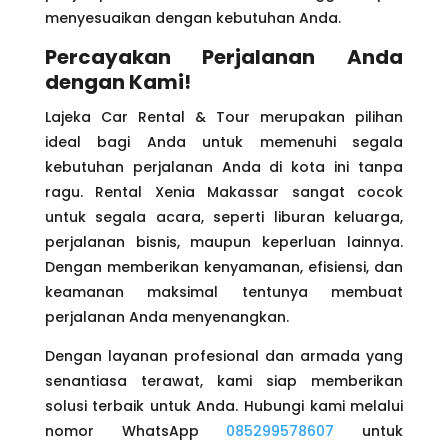
menyesuaikan dengan kebutuhan Anda.
Percayakan Perjalanan Anda
dengan Kami!
Lajeka Car Rental & Tour merupakan pilihan
ideal bagi Anda untuk memenuhi segala
kebutuhan perjalanan Anda di kota ini tanpa
ragu. Rental Xenia Makassar sangat cocok
untuk segala acara, seperti liburan keluarga,
perjalanan bisnis, maupun keperluan lainnya.
Dengan memberikan kenyamanan, efisiensi, dan
keamanan maksimal tentunya membuat
perjalanan Anda menyenangkan.
Dengan layanan profesional dan armada yang
senantiasa terawat, kami siap memberikan
solusi terbaik untuk Anda. Hubungi kami melalui
nomor WhatsApp
085299578607
untuk