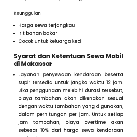
Keunggulan
Harga sewa terjangkau
Irit bahan bakar
Cocok untuk keluarga kecil
Syarat dan Ketentuan Sewa Mobil
di Makassar
Layanan penyewaan kendaraan beserta
supir tersedia untuk jangka waktu 12 jam.
Jika penggunaan melebihi durasi tersebut,
biaya tambahan akan dikenakan sesuai
dengan waktu tambahan yang digunakan,
dalam perhitungan per jam. Untuk setiap
jam tambahan, biaya overtime akan
sebesar 10% dari harga sewa kendaraan