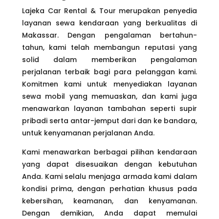
Lajeka Car Rental & Tour merupakan penyedia
layanan sewa kendaraan yang berkualitas di
Makassar. Dengan pengalaman bertahun-
tahun, kami telah membangun reputasi yang
solid dalam memberikan pengalaman
perjalanan terbaik bagi para pelanggan kami.
Komitmen kami untuk menyediakan layanan
sewa mobil yang memuaskan, dan kami juga
menawarkan layanan tambahan seperti supir
pribadi serta antar-jemput dari dan ke bandara,
untuk kenyamanan perjalanan Anda.
Kami menawarkan berbagai pilihan kendaraan
yang dapat disesuaikan dengan kebutuhan
Anda. Kami selalu menjaga armada kami dalam
kondisi prima, dengan perhatian khusus pada
kebersihan, keamanan, dan kenyamanan.
Dengan demikian, Anda dapat memulai