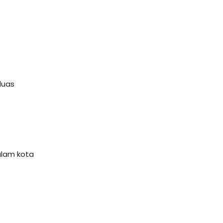
luas
alam kota