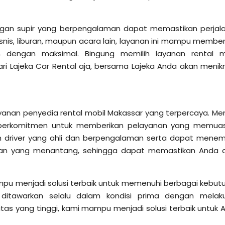
ngan supir yang berpengalaman dapat memastikan perjal
bisnis, liburan, maupun acara lain, layanan ini mampu member
an dengan maksimal.
Bingung memilih layanan rental m
ari Lajeka Car Rental aja, bersama Lajeka Anda akan menik
anan penyedia rental mobil Makassar yang terpercaya. Memi
i berkomitmen untuk memberikan pelayanan yang memua
tim driver yang ahli dan berpengalaman serta dapat mene
lan yang menantang, sehingga dapat memastikan Anda 
pu menjadi solusi terbaik untuk memenuhi berbagai kebut
g ditawarkan selalu dalam kondisi prima dengan melak
litas yang tinggi, kami mampu menjadi solusi terbaik untuk 