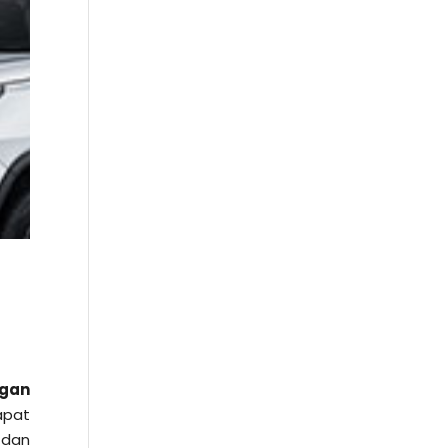
ngan
apat
 dan