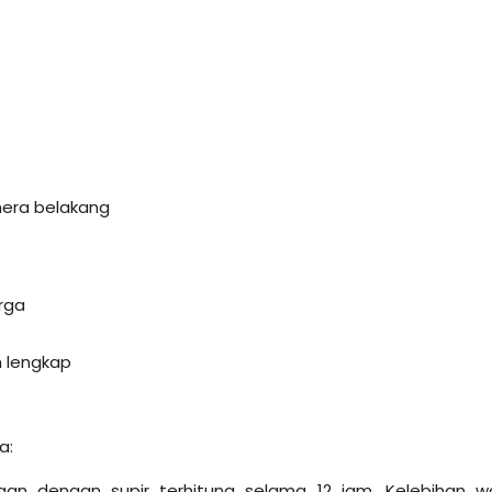
amera belakang
arga
 lengkap
a:
an dengan supir terhitung selama 12 jam. Kelebihan w