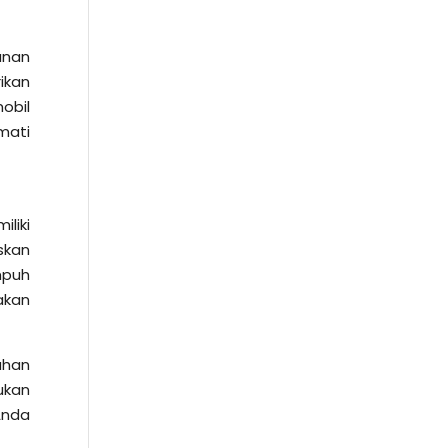
anan
ikan
obil
mati
liki
skan
mpuh
akan
uhan
ukan
Anda