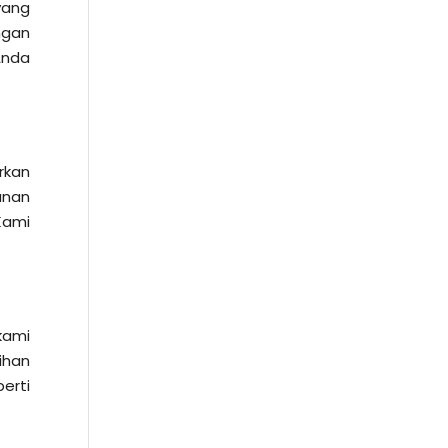
yang
ngan
Anda
rkan
anan
Kami
kami
ihan
erti