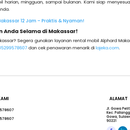
il harian, mingguan, sampai bulanan. Kami siap menyesua
Anda.
Makassar 12 Jam – Praktis & Nyaman!
n Anda Selama di Makassar!
 Makassar? Segera gunakan layanan rental mobil Alphard Maka
85299578607
dan cek penawaran menarik di
lajeka.com
.
KAMI
ALAMAT
Jl. Gowa Peli
578607
Kec. Pallang
Gowa, Sulawe
578607
90221