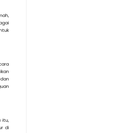
mah,
agai
ntuk
cara
ikan
 dan
guan
itu,
r di