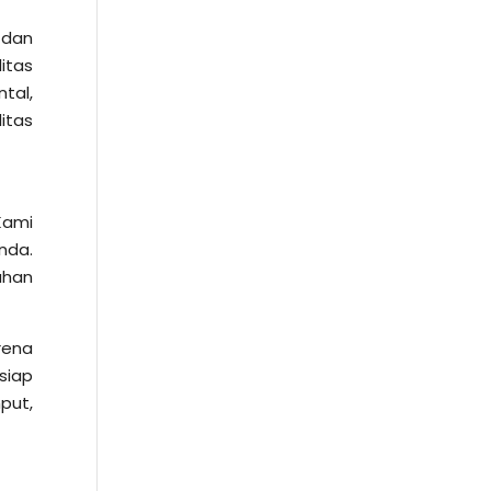
 dan
itas
tal,
itas
Kami
nda.
uhan
rena
siap
put,