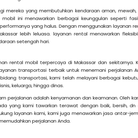
k bagi mereka yang membutuhkan kendaraan aman, mewah,
, mobil ini menawarkan berbagai keunggulan seperti fasil
a performanya yang halus. Dengan menggunakan layanan ren
assar lebih leluasa. layanan rental menawarkan fleksibil
araan setengah hari.
nan rental mobil terpercaya di Makassar dan sekitarnya. 
yanan transportasi terbaik untuk menemani perjalanan A
idang transportasi, kami telah melayani berbagai kebut
snis, keluarga, hingga dinas.
lam perjalanan adalah kenyamanan dan keamanan. Oleh ka
ada yang kami tawarkan terawat dengan baik, bersih, dn 
kung layanan kami, kami juga menawarkan jasa antar-jem
uk memudahkan perjalanan Anda.