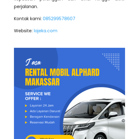
perjalanan.
Kontak kami:
085299578607
Website:
lajeka.com